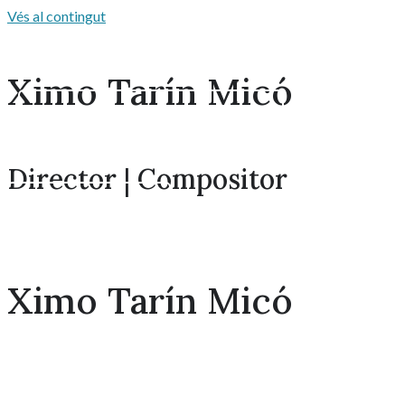
Vés al contingut
Ximo
Tarín Micó
Menú principalMenú principal
Director | Compositor
Veure obres →
Veure obres →
Ximo
Tarín Micó
Veure obres →